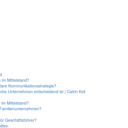
nd
 im Mittelstand?
lare Kommunikationsstrategie?
sche Unternehmen entscheidend ist | Catrin Keil
im Mittelstand?
 Familienunternehmen?
ür Geschäftsführer?
llten