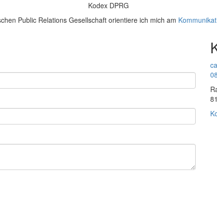
Kodex DPRG
schen Public Relations Gesellschaft orientiere ich mich am
Kommunikat
ca
08
Ra
8
Ko