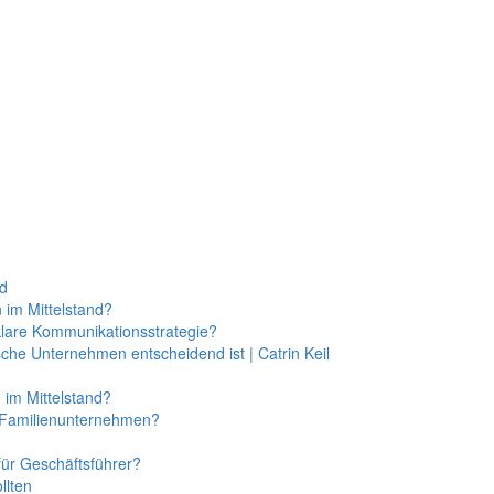
nd
 im Mittelstand?
lare Kommunikationsstrategie?
sche Unternehmen entscheidend ist | Catrin Keil
im Mittelstand?
 Familienunternehmen?
ür Geschäftsführer?
llten