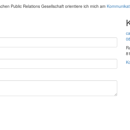
schen Public Relations Gesellschaft orientiere ich mich am
Kommunikat
ca
08
Ra
8
Ko